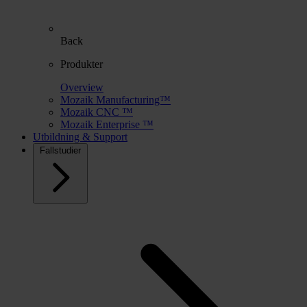
Back
Produkter
Overview
Mozaik Manufacturing™
Mozaik CNC ™
Mozaik Enterprise ™
Utbildning & Support
Fallstudier