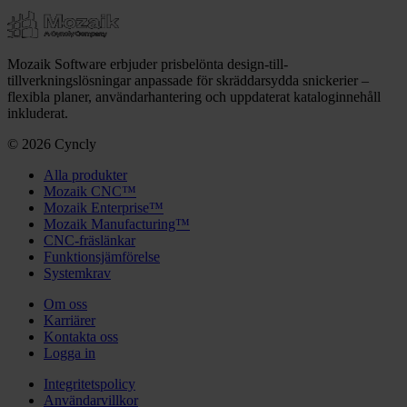
Mozaik Software erbjuder prisbelönta design-till-
tillverkningslösningar anpassade för skräddarsydda snickerier –
flexibla planer, användarhantering och uppdaterat kataloginnehåll
inkluderat.
© 2026 Cyncly
Alla produkter
Mozaik CNC™
Mozaik Enterprise™
Mozaik Manufacturing™
CNC-fräslänkar
Funktionsjämförelse
Systemkrav
Om oss
Karriärer
Kontakta oss
Logga in
Integritetspolicy
Användarvillkor