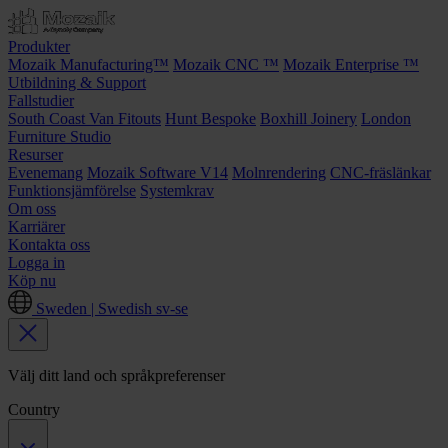
Produkter
Mozaik Manufacturing™
Mozaik CNC ™
Mozaik Enterprise ™
Utbildning & Support
Fallstudier
South Coast Van Fitouts
Hunt Bespoke
Boxhill Joinery
London
Furniture Studio
Resurser
Evenemang
Mozaik Software V14
Molnrendering
CNC-fräslänkar
Funktionsjämförelse
Systemkrav
Om oss
Karriärer
Kontakta oss
Logga in
Köp nu
Sweden | Swedish
sv-se
Välj ditt land och språkpreferenser
Country