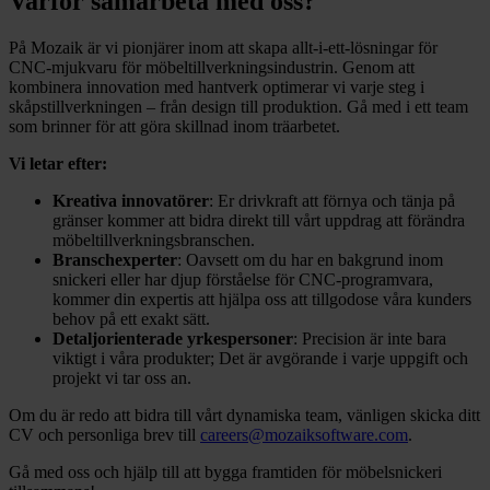
Varför samarbeta med oss?
På Mozaik är vi pionjärer inom att skapa allt-i-ett-lösningar för
CNC-mjukvaru för möbeltillverkningsindustrin. Genom att
kombinera innovation med hantverk optimerar vi varje steg i
skåpstillverkningen – från design till produktion. Gå med i ett team
som brinner för att göra skillnad inom träarbetet.
Vi letar efter:
Kreativa innovatörer
: Er drivkraft att förnya och tänja på
gränser kommer att bidra direkt till vårt uppdrag att förändra
möbeltillverkningsbranschen.
Branschexperter
: Oavsett om du har en bakgrund inom
snickeri eller har djup förståelse för CNC-programvara,
kommer din expertis att hjälpa oss att tillgodose våra kunders
behov på ett exakt sätt.
Detaljorienterade yrkespersoner
: Precision är inte bara
viktigt i våra produkter; Det är avgörande i varje uppgift och
projekt vi tar oss an.
Om du är redo att bidra till vårt dynamiska team, vänligen skicka ditt
CV och personliga brev till
careers@mozaiksoftware.com
.
Gå med oss och hjälp till att bygga framtiden för möbelsnickeri