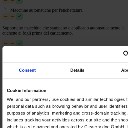
Macchine automatiche per l'etichettatura
Supportano macchine che stampano e applicano automaticamente le
etichette ai fogli prima del caricamento.
Feature Plan Header
Mozaik Manufacturing
Mozaik CNC
Mozaik Enterprise
Funzionalità avanzate
Consent
Details
Ab
Esecuzioni Ottimizzatori
Cookie Information
Suddividere i lavori in lavori di taglio gestibili per controllare il
We, and our partners, use cookies and similar technologies 
flusso produttivo e monitorare i cambiamenti nel tempo.
personal data such as browsing behavior and user identifiers 
purposes of analytics, marketing and cross-domain tracking.
includes tracking your activities across our site and the shop
Cruscotto del lavoro
which is a site owned and operated by Cleverbridge GmbH. L