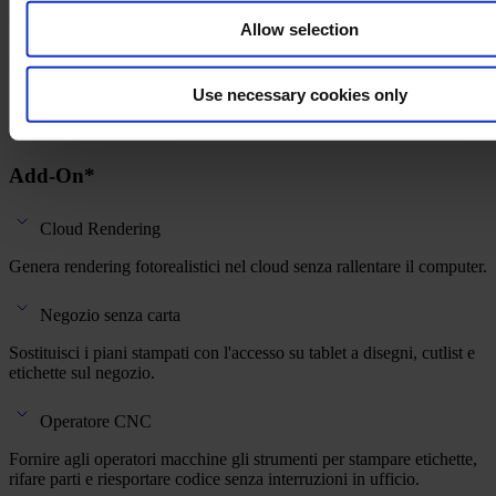
Allow selection
Instradare automaticamente i pezzi alle macchine giuste usando
regole salvate basate su dimensione, tipo o operazione.
Use necessary cookies only
Add-On*
Cloud Rendering
Genera rendering fotorealistici nel cloud senza rallentare il computer.
Negozio senza carta
Sostituisci i piani stampati con l'accesso su tablet a disegni, cutlist e
etichette sul negozio.
Operatore CNC
Fornire agli operatori macchine gli strumenti per stampare etichette,
rifare parti e riesportare codice senza interruzioni in ufficio.