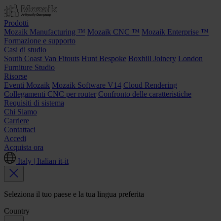
Prodotti
Mozaik Manufacturing ™
Mozaik CNC ™
Mozaik Enterprise ™
Formazione e supporto
Casi di studio
South Coast Van Fitouts
Hunt Bespoke
Boxhill Joinery
London
Furniture Studio
Risorse
Eventi Mozaik
Mozaik Software V14
Cloud Rendering
Collegamenti CNC per router
Confronto delle caratteristiche
Requisiti di sistema
Chi Siamo
Carriere
Contattaci
Accedi
Acquista ora
Italy | Italian
it-it
Seleziona il tuo paese e la tua lingua preferita
Country